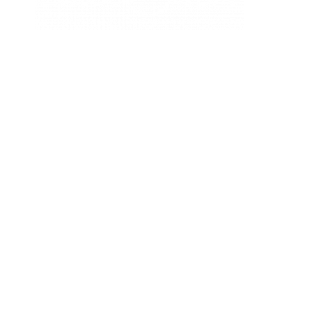
Dr. Jesús Esquide Rodríguez.
Nº Colegiado 28/39902
Dra. Cristina Ruíz Huete.
Nº Colegiado 281809864
«Somos lo que comemos, pero lo que comemos nos puede
ayudar a ser mejor de lo que somos»
ESTELA JAREÑO MARCA REG. 2020