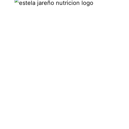
Dr. Jesús Esquide Rodríguez.
Nº Colegiado 28/39902
Dra. Cristina Ruíz Huete.
Nº Colegiado 281809864
«Somos lo que comemos, pero lo que comemos nos puede
ayudar a ser mejor de lo que somos»
ESTELA JAREÑO MARCA REG. 2020