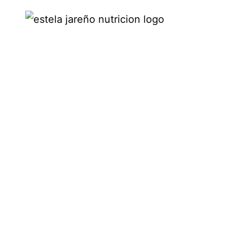
Dr. Jesús Esquide Rodríguez.
Nº Colegiado 28/39902
Dra. Cristina Ruíz Huete.
Nº Colegiado 281809864
«Somos lo que comemos, pero lo que comemos nos puede
ayudar a ser mejor de lo que somos»
ESTELA JAREÑO MARCA REG. 2020