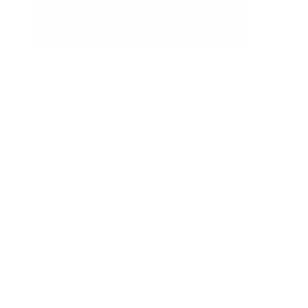
Dr. Jesús Esquide Rodríguez.
Nº Colegiado 28/39902
Dra. Cristina Ruíz Huete.
Nº Colegiado 281809864
«Somos lo que comemos, pero lo que comemos nos puede
ayudar a ser mejor de lo que somos»
ESTELA JAREÑO MARCA REG. 2020