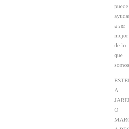
puede
ayuda
a ser
mejor
de lo
que
somo
ESTE
A
JARE
O
MAR