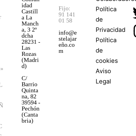
idad
Fijo:
Política
Castill
91 141
r
a La
de
01 58
Manch
a, 3 2º
Privacidad
info@e
dcha
stelajar
Política
28231 -
eño.co
Las
de
m
Rozas
(Madri
cookies
d)
s»
Aviso
C/
Legal
Barrio
L
Quinta
na, 82
39594 -
Ñ
Pechón
(Canta
bria)
C