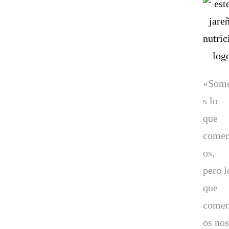
«Som
s lo
que
come
os,
pero l
que
come
os nos